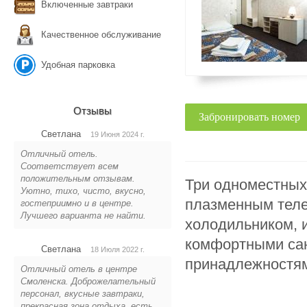
Включенные завтраки
Качественное обслуживание
Удобная парковка
Отзывы
Забронировать номер
Светлана
19 Июня 2024 г.
Отличный отель.
Соответствует всем
положительным отзывам.
Три одноместных
Уютно, тихо, чисто, вкусно,
плазменным теле
гостеприимно и в центре.
Лучшего варианта не найти.
холодильником, и
комфортными сан
Светлана
18 Июля 2022 г.
принадлежностя
Отличный отель в центре
Смоленска. Доброжелательный
персонал, вкусные завтраки,
прекрасная зона отдыха, есть